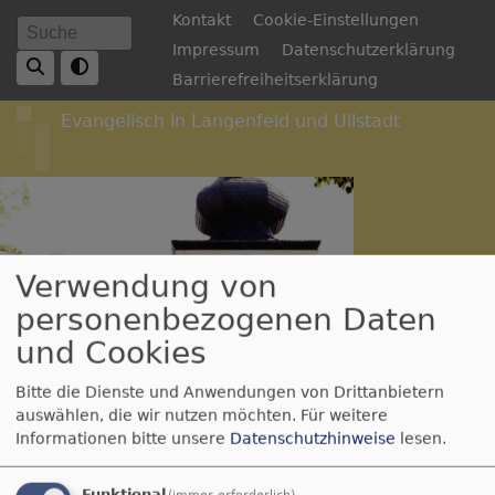
Direkt
Fußbereichsmenü
Kontakt
Cookie-Einstellungen
Suche
zum
Impressum
Datenschutzerklärung
Inhalt
Barrierefreiheitserklärung
Evangelisch in Langenfeld und Ullstadt
Verwendung von
personenbezogenen Daten
Hauptnavigation
und Cookies
Bitte die Dienste und Anwendungen von Drittanbietern
auswählen, die wir nutzen möchten.
Für weitere
Breadcrumb
Startseite
Aggregator
Sources
Informationen bitte unsere
Datenschutzhinweise
lesen.
Funktional
(immer erforderlich)