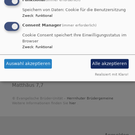
Sources
Speichern von Daten: Cookie für die Benutzersitzung
Zweck
:
Funktional
Wochenspruch
Consent Manager
(immer erforderlich)
Cookie Consent speichert Ihre Einwilligungsstatus im
Du bist der Gott, der mir hilft; täglich harre
Browser
ich auf dich.
Zweck
:
Funktional
Psalm 25,5
Bittet, so wird euch gegeben; suchet, so
Auswahl akzeptieren
Alle akzeptieren
werdet ihr finden; klopfet an, so wird euch
Realisiert mit Klaro!
aufgetan.
Matthäus 7,7
© Evangelische Brüder-Unität –
Herrnhuter Brüdergemeine
Weitere Informationen finden Sie
hier
.