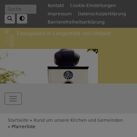
Direkt
Fußbereichsmenü
Kontakt
Cookie-Einstellungen
Suche
zum
Impressum
Datenschutzerklärung
Inhalt
Barrierefreiheitserklärung
Evangelisch in Langenfeld und Ullstadt
Hauptnavigation
Breadcrumb
Startseite
Rund um unsere Kirchen und Gemeinden
Pfarrerliste