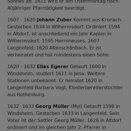
Sohnes ab. 1611 wird er am Ostermontag nach
40jähriger Pfarrtätigkeit beerdigt.
1607 - 1620
Johann Zuber
Kommt aus Kronach.
Gestorben 1634 in Wilhermsdorf. Ordiniert 1594
in Altdorf, ist anschließend ein Jahr Kaplan in
Wilhermsdorf, 1595 Herrnneuses, 1607
Langenfeld, 1620 Altenschönbach. Er ist
verheiratet und hat mindestens einen Sohn.
1620 - 1632
Elias Egerer
Getauft 1600 in
Windsheim, studiert 1611 in Jena. Weitere
Stationen unbekannt. Er heiratet 1620 in
Langenfeld Barbara Vogt, Klosterbereiterstochter
aus Rothenburg.
1632 -1633
Georg Müller
(Myl) Getauft 1598 in
Windsheim. Gestorben 1633 in Langenfeld. Sein
Vater ist der Sattler Georg Müller. 1626 in Altdorf
ordiniert und im gleichen Jahr 2. Pfarrer in