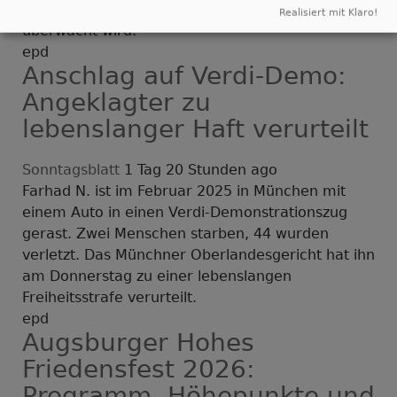
Landtagsabgeordnete seiner Partei, der
Realisiert mit Klaro!
überwacht wird.
epd
Anschlag auf Verdi-Demo:
Angeklagter zu
lebenslanger Haft verurteilt
Sonntagsblatt
1 Tag 20 Stunden ago
Farhad N. ist im Februar 2025 in München mit
einem Auto in einen Verdi-Demonstrationszug
gerast. Zwei Menschen starben, 44 wurden
verletzt. Das Münchner Oberlandesgericht hat ihn
am Donnerstag zu einer lebenslangen
Freiheitsstrafe verurteilt.
epd
Augsburger Hohes
Friedensfest 2026:
Programm, Höhepunkte und