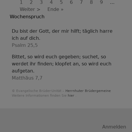
Seitennummerierung
Aktuelle
1
Seite
2
Seite
3
Seite
4
Seite
5
Seite
6
Seite
7
Seite
8
Seite
9
…
Seite
Nächste
Weiter >
Last
Ende »
Seite
page
Wochenspruch
Du bist der Gott, der mir hilft; täglich harre
ich auf dich.
Psalm 25,5
Bittet, so wird euch gegeben; suchet, so
werdet ihr finden; klopfet an, so wird euch
aufgetan.
Matthäus 7,7
© Evangelische Brüder-Unität –
Herrnhuter Brüdergemeine
Weitere Informationen finden Sie
hier
.
Benutzermenü
Anmelden