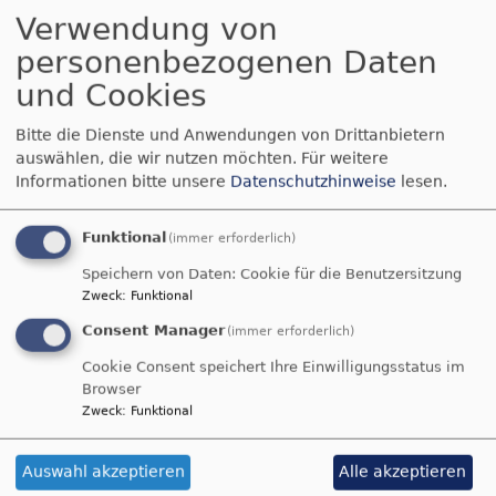
Verwendung von
Sonntagsblatt
1 Tag 18 Stunden ago
personenbezogenen Daten
Zwischen Dorfkirche und Stammtisch sucht Ralf
und Cookies
Frisch nach Frieden, Heimat und Gott. Seine
Kolumne ist eine ebenso humorvolle wie
Bitte die Dienste und Anwendungen von Drittanbietern
melancholische Meditation über Sehnsucht,
auswählen, die wir nutzen möchten.
Für weitere
Vergänglichkeit und die Frage, wo der Mensch
Informationen bitte unsere
Datenschutzhinweise
lesen.
wirklich zu Hause ist.
Ralf Frisch
Funktional
(immer erforderlich)
AfD-Abgeordneter Nolte
Speichern von Daten: Cookie für die Benutzersitzung
unter Beobachtung des
Zweck
:
Funktional
Verfassungsschutzes
Consent Manager
(immer erforderlich)
Cookie Consent speichert Ihre Einwilligungsstatus im
Sonntagsblatt
1 Tag 18 Stunden ago
Browser
Der AfD-Politiker Benjamin Nolte aus dem
Zweck
:
Funktional
Stimmkreis Weilheim-Schongau steht unter
Beobachtung des bayerischen
Auswahl akzeptieren
Alle akzeptieren
Verfassungsschutzes. Damit ist er der dritte