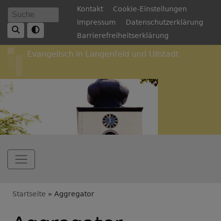
Direkt
Fußbereichsmenü
Kontakt
Cookie-Einstellungen
Suche
zum
Impressum
Datenschutzerklärung
Inhalt
Barrierefreiheitserklärung
Evangelisch in Langenfeld und Ullstadt
Hauptnavigation
Breadcrumb
Startseite
Aggregator