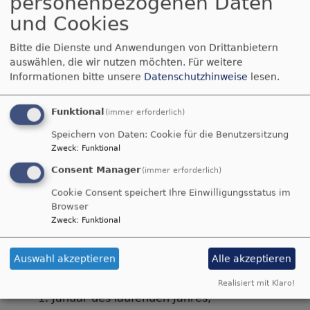
personenbezogenen Daten
Neben der Kirchensteuer gibt es das Kirchgeld .
und Cookies
Auch das Kirchgeld ist eine echte Kirchensteuer.
Bitte die Dienste und Anwendungen von Drittanbietern
Es wird durch die Kirchengemeinden erhoben. Es
auswählen, die wir nutzen möchten.
Für weitere
ist ordentliches Deckungsmittel für den
Informationen bitte unsere
Datenschutzhinweise
lesen.
Finanzbedarf der Kirchengemeinden. Es verbleibt
zu 100 Prozent in der eigenen Kirchengemeinde!
Funktional
(immer erforderlich)
Für das Kirchgeld gilt - wie für jede Steuer - der
Speichern von Daten: Cookie für die Benutzersitzung
Gleichbehandlungsgrundsatz: Abhängig von den
Zweck
:
Funktional
jeweiligen Einkünften ist jede und jeder in
Consent Manager
(immer erforderlich)
gleicher Weise von der Steuer betroffen.
Cookie Consent speichert Ihre Einwilligungsstatus im
Kirchgeldpflichtig sind evangelisch-lutherische
Browser
Gemeindeglieder, die am 1. Januar die folgenden
Zweck
:
Funktional
Voraussetzungen (die alle gleichzeitig vorliegen
müssen) erfüllen:
Auswahl akzeptieren
Alle akzeptieren
Vollendung des 18. Lebensjahres vor dem
Realisiert mit Klaro!
1. Januar des laufenden Jahres,