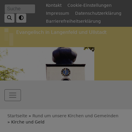
Direkt
Fußbereichsmenü
Kontakt
Cookie-Einstellungen
Suche
zum
Impressum
Datenschutzerklärung
Inhalt
Barrierefreiheitserklärung
Evangelisch in Langenfeld und Ullstadt
Hauptnavigation
Breadcrumb
Startseite
Rund um unsere Kirchen und Gemeinden
Kirche und Geld