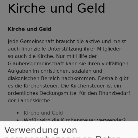
Kirche und Geld
Kirche und Geld
Jede Gemeinschaft braucht die aktive und meist
auch finanzielle Unterstützung ihrer Mitglieder -
so auch die Kirche. Nur mit Hilfe der
Glaubensgemeinschaft kann sie ihren vielfältigen
Aufgaben im christlichen, sozialen und
diakonischen Bereich nachkommen. Deshalb gibt
es die Kirchensteuer. Die Kirchensteuer ist ein
ordentliches Deckungsmittel für den Finanzbedarf
der Landeskirche.
Kirche und Geld
Wofür wird die Kirchensteuer verwendet?
Informationen zur Abgeltungssteuer
Verwendung von